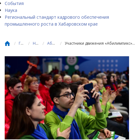
События
Наука
Региональный стандарт кадрового обеспечения
промышленного роста в Хабаровском крае
/
/
/
/
Главная
Новости
Абилимпикс
Участники движения «Абилимпикс» могут присоединиться к проекту «Лига экскурсоводов»