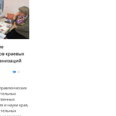
ие
ов краевых
ганизаций
0
правленческих
ательных
твенных
я и науки края,
ательных