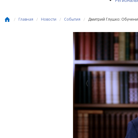
Региональ
/
/
/
/
Главная
Новости
События
Дмитрий Глушко: Обучени