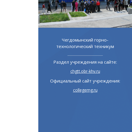
 горно-
Хабаровский дорожно-
 техникум
строительный техникум
 на сайте:
Раздел учреждения на сайте:
v.ru
hdst.obr-khv.ru
учреждения:
Официальный сайт учреждения:
ru
hdst.ru