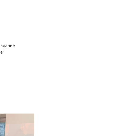
здание
е"