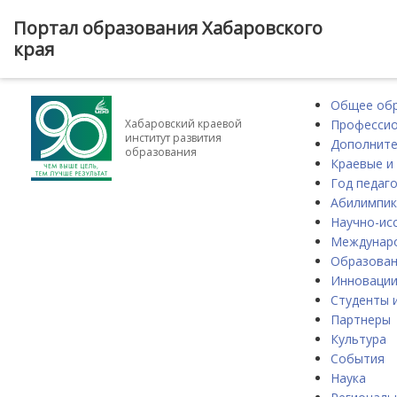
Портал образования Хабаровского
края
Общее об
Профессио
Хабаровский краевой
институт развития
Дополните
образования
Краевые и
Год педаго
Абилимпик
Научно-ис
Междунаро
Образова
Инноваци
Студенты 
Партнеры
Культура
События
Наука