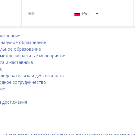
Рус
разование
нальное образование
льное образование
 межрегиональные мероприятия
га и наставника
с
следовательская деятельность
дное сотрудничество
ние
и
и достижения