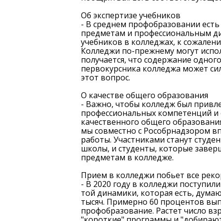
Об экспертизе учебников
- В среднем профобразовании есть
предметам и профессиональным дис
учебников в колледжах, к сожалени
Колледжи по-прежнему могут испо
получается, что содержание одного
Амурский политехнический
Х
первокурсника колледжа может си
этот вопрос.
техникум
О качестве общего образования
Раздел учреждения на сайте:
- Важно, чтобы колледж был привле
профессиональных компетенций и с
apt.obr-khv.ru
качественного общего образования.
мы совместно с Рособрнадзором в
Официальный сайт учреждения:
Оф
работы. Участниками станут студен
школы, и студенты, которые заве
ap47.ru
предметам в колледже.
Прием в колледжи побьет все рек
- В 2020 году в колледжи поступил
той динамики, которая есть, думаю,
тысяч. Примерно 60 процентов вы
профобразование. Растет число вз
"короткие" программы и "добирают