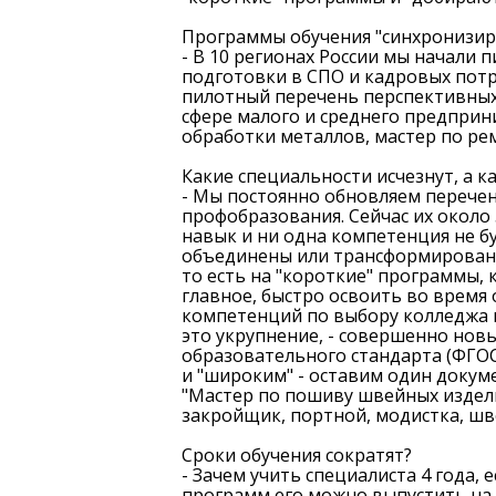
Программы обучения "синхронизир
- В 10 регионах России мы начали
подготовки в СПО и кадровых потр
пилотный перечень перспективных
сфере малого и среднего предприн
обработки металлов, мастер по ре
Какие специальности исчезнут, а ка
- Мы постоянно обновляем перечен
профобразования. Сейчас их около 
навык и ни одна компетенция не б
объединены или трансформированы
то есть на "короткие" программы,
главное, быстро освоить во время
компетенций по выбору колледжа ил
это укрупнение, - совершенно нов
образовательного стандарта (ФГО
и "широким" - оставим один докум
"Мастер по пошиву швейных издел
закройщик, портной, модистка, шв
Сроки обучения сократят?
- Зачем учить специалиста 4 года, 
программ его можно выпустить на 