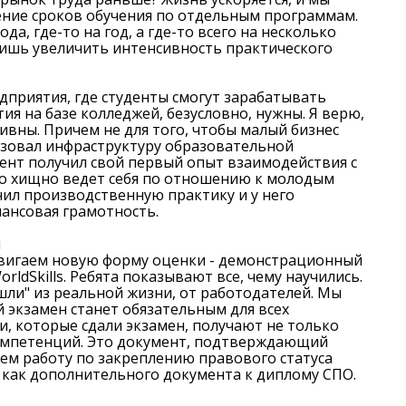
ние сроков обучения по отдельным программам.
ода, где-то на год, а где-то всего на несколько
лишь увеличить интенсивность практического
дприятия, где студенты смогут зарабатывать
я на базе колледжей, безусловно, нужны. Я верю,
ивны. Причем не для того, чтобы малый бизнес
ьзовал инфраструктуру образовательной
дент получил свой первый опыт взаимодействия с
о хищно ведет себя по отношению к молодым
чил производственную практику и у него
ансовая грамотность.
ы
одвигаем новую форму оценки - демонстрационный
ldSkills. Ребята показывают все, чему научились.
ли" из реальной жизни, от работодателей. Мы
й экзамен станет обязательным для всех
и, которые сдали экзамен, получают не только
омпетенций. Это документ, подтверждающий
дем работу по закреплению правового статуса
как дополнительного документа к диплому СПО.