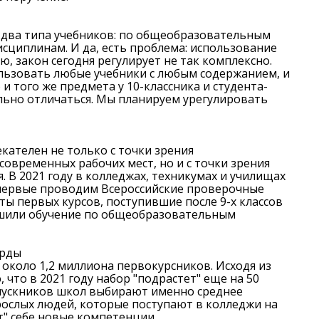
 два типа учебников: по общеобразовательным
циплинам. И да, есть проблема: использование
ю, закон сегодня регулирует не так комплексно.
льзовать любые учебники с любым содержанием, и
 и того же предмета у 10-классника и студента-
абаровский краевой институт
Чегдомынский
льно отличаться. Мы планируем урегулировать
развития образования
технологический
Раздел учреждения на сайте:
Раздел учреждения
кателен не только с точки зрения
овременных рабочих мест, но и с точки зрения
obr-khv.ru
chgtt.obr-kh
 В 2021 году в колледжах, техникумах и училищах
первые проводим Всероссийские проверочные
ициальный сайт учреждения:
Официальный сайт 
ты первых курсов, поступившие после 9-х классов
ршили обучение по общеобразовательным
profobr27.ru
collegemg.
орды
и около 1,2 миллиона первокурсников. Исходя из
 что в 2021 году набор "подрастет" еще на 50
пускников школ выбирают именно среднее
рослых людей, которые поступают в колледжи на
" себе новые компетенции.