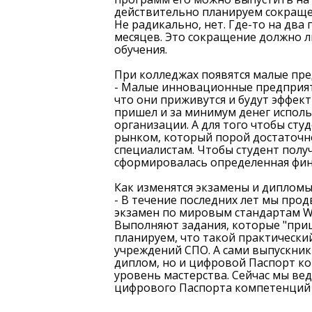
действительно планируем сокраще
Не радикально, нет. Где-то на два г
месяцев. Это сокращение должно 
обучения.
При колледжах появятся малые пре
- Малые инновационные предприяти
что они приживутся и будут эффект
пришел и за минимум денег испол
организации. А для того чтобы сту
рынком, который порой достаточн
специалистам. Чтобы студент полу
сформировалась определенная фин
Как изменятся экзамены и диплом
- В течение последних лет мы пр
экзамен по мировым стандартам Wor
Выполняют задания, которые "приш
планируем, что такой практически
учреждений СПО. А сами выпускник
диплом, но и цифровой Паспорт к
уровень мастерства. Сейчас мы ве
цифрового Паспорта компетенций 