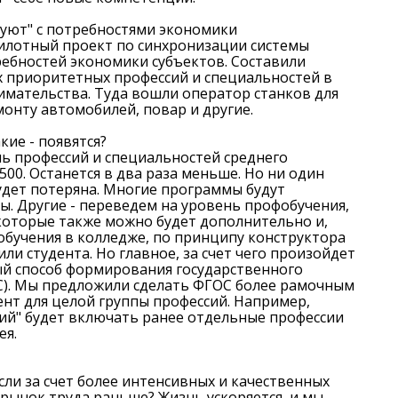
уют" с потребностями экономики
 пилотный проект по синхронизации системы
ебностей экономики субъектов. Составили
 приоритетных профессий и специальностей в
имательства. Туда вошли оператор станков для
монту автомобилей, повар и другие.
кие - появятся?
ь профессий и специальностей среднего
500. Останется в два раза меньше. Но ни один
удет потеряна. Многие программы будут
. Другие - переведем на уровень профобучения,
 которые также можно будет дополнительно и,
 обучения в колледже, по принципу конструктора
и студента. Но главное, за счет чего произойдет
ый способ формирования государственного
С). Мы предложили сделать ФГОС более рамочным
ент для целой группы профессий. Например,
ий" будет включать ранее отдельные профессии
ея.
если за счет более интенсивных и качественных
рынок труда раньше? Жизнь ускоряется, и мы