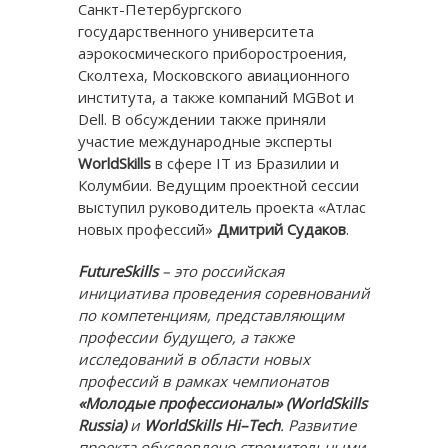
Санкт-Петербургского
государственного университета
аэрокосмического приборостроения,
Сколтеха, Московского авиационного
института, а также компаний MGBot и
Dell. В обсуждении также приняли
участие международные эксперты
WorldSkills
в сфере IT из Бразилии и
Колумбии. Ведущим проектной сессии
выступил руководитель проекта «Атлас
новых профессий»
Дмитрий Судаков
.
FutureSkills
– это российская
инициатива проведения соревнований
по компетенциям, представляющим
профессии будущего, а также
исследований в области новых
профессий в рамках чемпионатов
«Молодые профессионалы» (
WorldSkills
Russia
)
и
WorldSkills
Hi
–
Tech
. Развитие
проекта обусловлено
стремительными