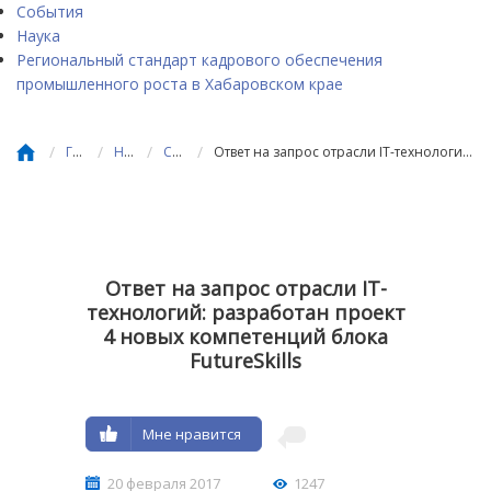
События
Наука
Региональный стандарт кадрового обеспечения
промышленного роста в Хабаровском крае
/
/
/
/
Главная
Новости
События
Ответ на запрос отрасли IT-технологий: разработан проект 4 новых компетенций блока FutureSkills
Ответ на запрос отрасли IT-
технологий: разработан проект
4 новых компетенций блока
FutureSkills
Мне нравится
20 февраля 2017
1247