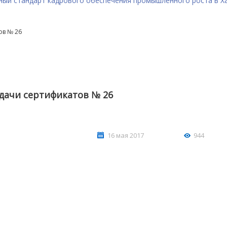
ный стандарт кадрового обеспечения промышленного роста в Х
ов № 26
дачи сертификатов № 26
16 мая 2017
944