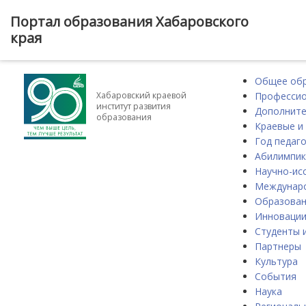
Портал образования Хабаровского
края
Общее об
Профессио
Хабаровский краевой
институт развития
Дополните
образования
Краевые и
Год педаго
Абилимпик
Научно-ис
Междунаро
Образова
Инноваци
Студенты 
Партнеры
Культура
События
Наука