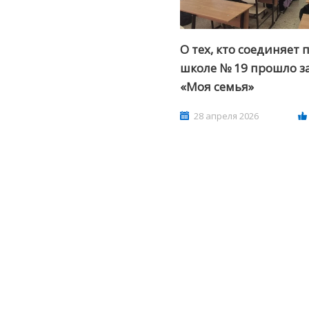
О тех, кто соединяет 
школе № 19 прошло з
«Моя семья»
Амурский политехнический
Хабаровский краев
техникум
развития обра
28 апреля 2026
Раздел учреждения на сайте:
Раздел учреждения
apt.obr-khv.ru
obr-khv.r
ициальный сайт учреждения:
Официальный сайт 
ap47.ru
profobr27.