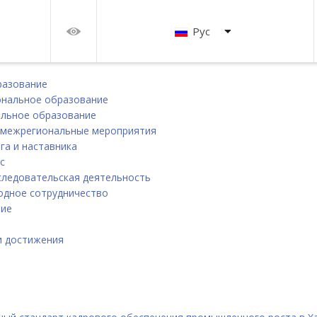
Рус
разование
нальное образование
льное образование
 межрегиональные мероприятия
га и наставника
с
следовательская деятельность
дное сотрудничество
ние
и
и достижения