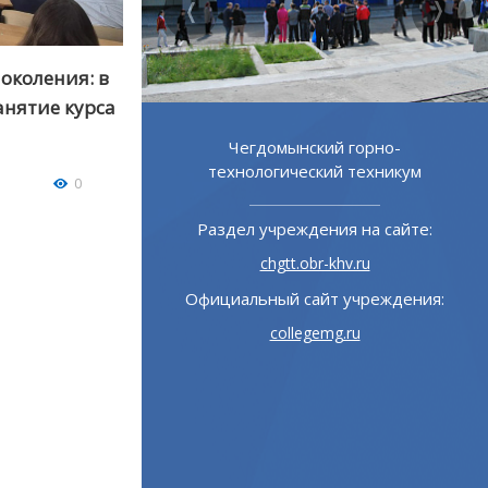
поколения: в
анятие курса
ой институт
Чегдомынский горно-
зования
технологический техникум
0
 на сайте:
Раздел учреждения на сайте:
u
chgtt.obr-khv.ru
учреждения:
Официальный сайт учреждения:
ru
collegemg.ru