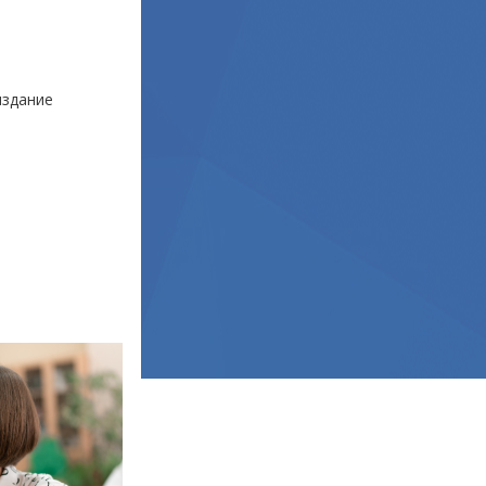
здание
е