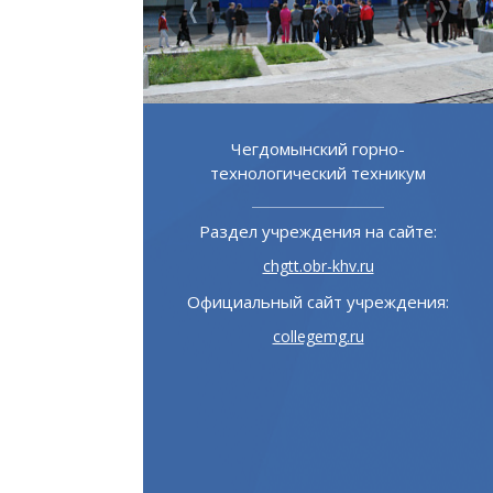
ой институт
Чегдомынский горно-
зования
технологический техникум
 на сайте:
Раздел учреждения на сайте:
u
chgtt.obr-khv.ru
учреждения:
Официальный сайт учреждения:
ru
collegemg.ru