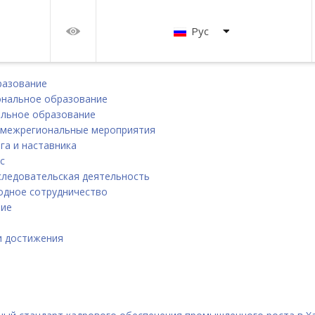
Рус
разование
нальное образование
льное образование
 межрегиональные мероприятия
га и наставника
с
следовательская деятельность
дное сотрудничество
ние
и
и достижения