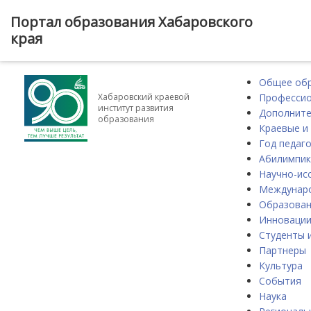
Портал образования Хабаровского
края
Общее об
Профессио
Хабаровский краевой
институт развития
Дополните
образования
Краевые и
Год педаго
Абилимпик
Научно-ис
Междунаро
Образова
Инноваци
Студенты 
Партнеры
Культура
События
Наука