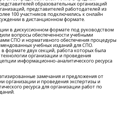
редставителей образовательных организаций
ганизаций, представителей работодателей из
олее 100 участников подключились к онлайн
бсуждении в дистанционном формате.
ции в дискуссионном формате под руководством
удили вопросы обеспеченности учебными
Амурский политехнический
Хабаровский краев
рамм СПО и нормативного обеспечения процедуры
омендованных учебных изданий для СПО.
техникум
развития обра
в формате двух секций, работа которых была
 технологии организации и проведения
Раздел учреждения на сайте:
Раздел учреждения
нцепции информационно-аналитического ресурса
apt.obr-khv.ru
obr-khv.r
атизированные замечания и предложения от
ициальный сайт учреждения:
Официальный сайт 
ии организации и проведения экспертизы и
ческого ресурса для организации работ по
ap47.ru
profobr27.
даний.