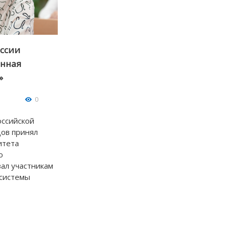
оссии
енная
»
0
ссийской
ов принял
итета
о
ал участникам
 системы