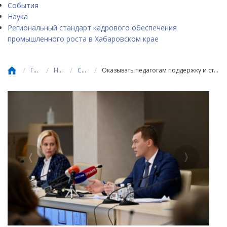
События
Наука
Региональный стандарт кадрового обеспечения
промышленного роста в Хабаровском крае
/
/
/
/
Главная
Новости
События
Оказывать педагогам поддержку и строить новые школы продолжат в Хабаровском крае