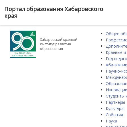
Портал образования Хабаровского
края
Общее об
Профессио
Хабаровский краевой
институт развития
Дополните
образования
Краевые и
Год педаго
Абилимпик
Научно-ис
Междунаро
Образова
Инноваци
Студенты 
Партнеры
Культура
События
Наука