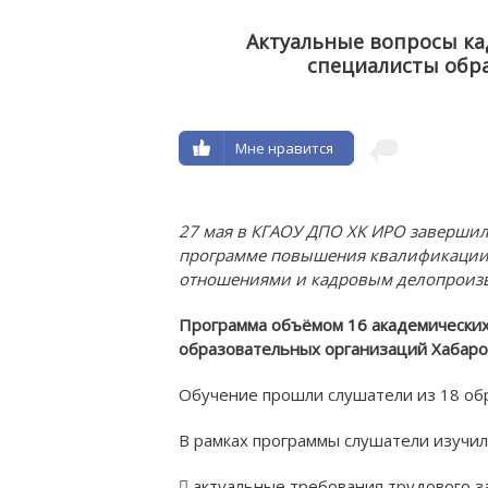
Актуальные вопросы ка
специалисты обр
Мне нравится
27 мая в КГАОУ ДПО ХК ИРО заверши
программе повышения квалификации
Н
отношениями и кадровым делопроизв
ОБРА
Программа объёмом 16 академических 
образовательных организаций Хабаров
Обучение прошли слушатели из 18 об
В рамках программы слушатели изучил
 актуальные требования трудового з