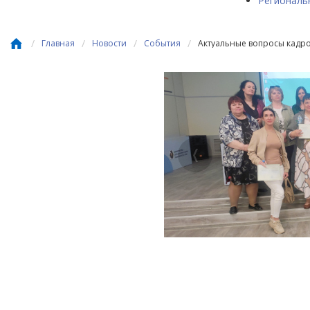
Региональ
/
/
/
/
Главная
Новости
События
Актуальные вопросы кадр