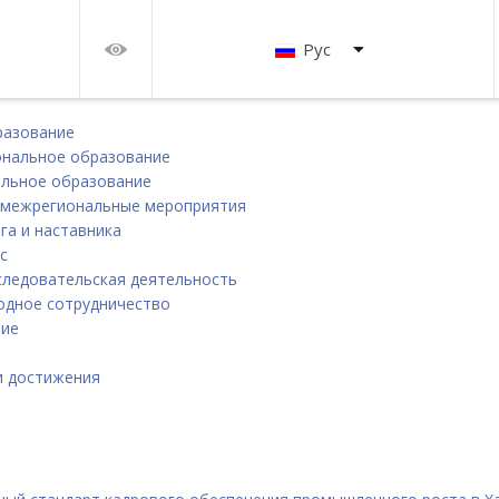
Рус
разование
нальное образование
льное образование
 межрегиональные мероприятия
га и наставника
с
следовательская деятельность
дное сотрудничество
ние
и
и достижения