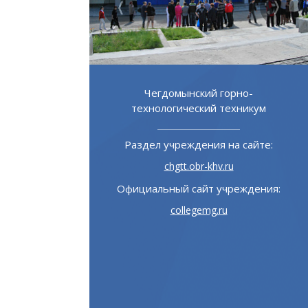
ой институт
Чегдомынский горно-
зования
технологический техникум
 на сайте:
Раздел учреждения на сайте:
u
chgtt.obr-khv.ru
учреждения:
Официальный сайт учреждения:
ru
collegemg.ru