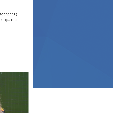
obr27.ru )
нистратор