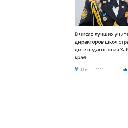
В число лучших учит
директоров школ ст
двое педагогов из Ха
края
15 июля 2026