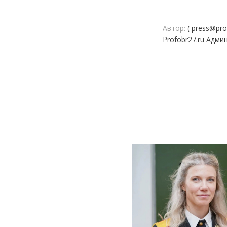
Автор:
( press@prof
Profobr27.ru Адми