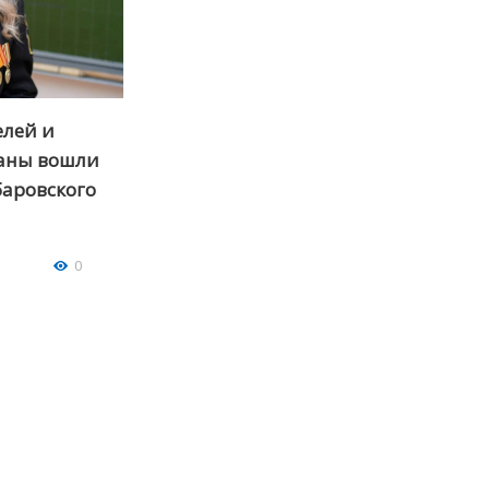
елей и
раны вошли
баровского
0