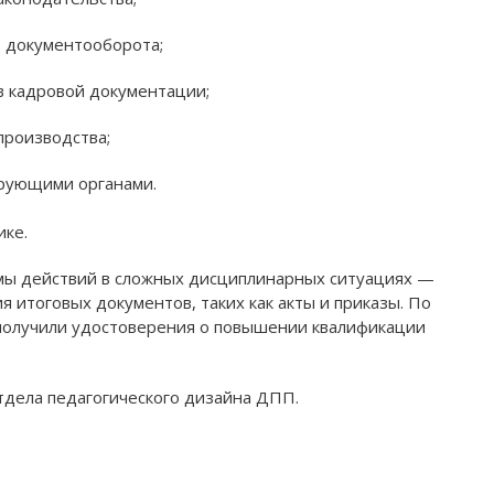
о документооборота;
в кадровой документации;
роизводства;
Амурский политехнический
Хабаровский краев
техникум
развития обра
ирующими органами.
Раздел учреждения на сайте:
Раздел учреждения
ике.
apt.obr-khv.ru
obr-khv.r
тмы действий в сложных дисциплинарных ситуациях —
ициальный сайт учреждения:
Официальный сайт 
 итоговых документов, таких как акты и приказы. По
получили удостоверения о повышении квалификации
ap47.ru
profobr27.
отдела педагогического дизайна ДПП.