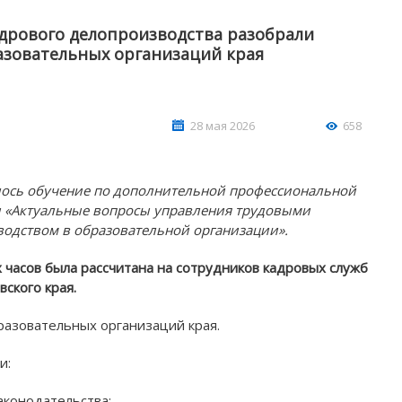
дрового делопроизводства разобрали
азовательных организаций края
28 мая 2026
658
лось обучение по дополнительной профессиональной
 «Актуальные вопросы управления трудовыми
АШИ ПРОФЕССИОНАЛЬНЫЕ
НАШИ ПРОФЕССИ
одством в образовательной организации».
ЗОВАТЕЛЬНЫЕ ОРГАНИЗАЦИИ
ОБРАЗОВАТЕЛЬНЫЕ 
часов была рассчитана на сотрудников кадровых служб
ского края.
разовательных организаций края.
и:
аконодательства;