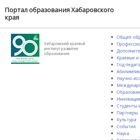
Портал образования Хабаровского
края
Общее об
Профессио
Хабаровский краевой
институт развития
Дополните
образования
Краевые и
Год педаго
Абилимпик
Научно-ис
Междунаро
Образова
Инноваци
Студенты 
Партнеры
Культура
События
Наука