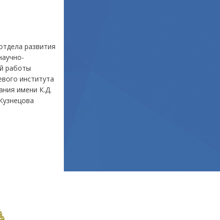
отдела развития
научно-
й работы
евого института
ания имени К.Д.
Кузнецова