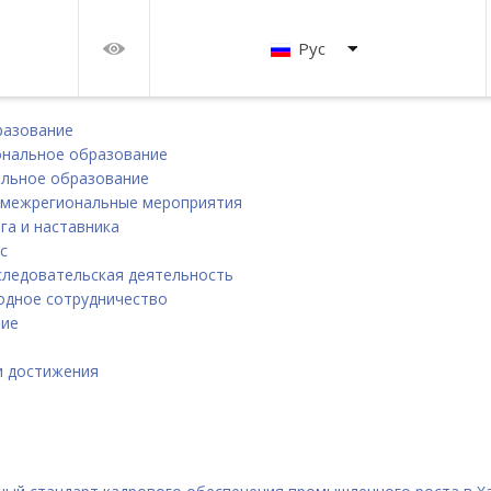
Рус
разование
нальное образование
льное образование
 межрегиональные мероприятия
га и наставника
с
следовательская деятельность
дное сотрудничество
ние
и
и достижения