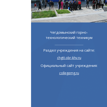
ой институт
Чегдомынский горно-
зования
технологический техникум
 на сайте:
Раздел учреждения на сайте:
u
chgtt.obr-khv.ru
учреждения:
Официальный сайт учреждения:
ru
collegemg.ru