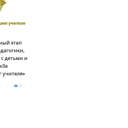
ный этап
едагогики,
 с детьми и
«За
 учителя»
0