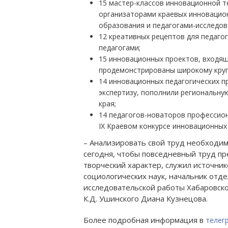
15 мастер-классов инновационной т
организаторами краевых инновацио
образования и педагогами-исследов
12 креативных рецептов для педаго
педагогами;
15 инновационных проектов, входящ
продемонстрированы широкому круг
14 инновационных педагогических 
экспертизу, пополнили региональну
края;
14 педагогов-новаторов профессио
IX Краевом конкурсе инновационных
Оф
– Анализировать свой труд необходим
сегодня, чтобы повседневный труд пр
творческий характер, служил источник
социологических наук, начальник отд
исследовательской работы Хабаровско
К.Д. Ушинского Диана Кузнецова.
Более подробная информация в
телег