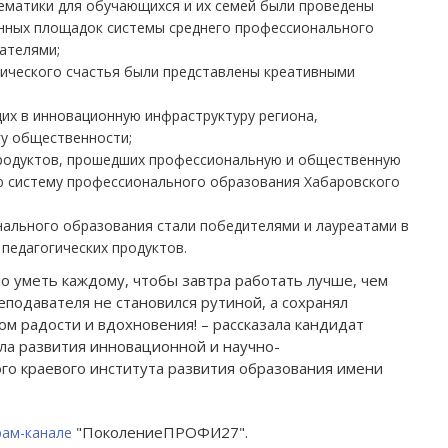
ематики для обучающихся и их семей были проведены
нных площадок системы среднего профессионального
ателями;
гического счастья были представлены креативными
их в инновационную инфраструктуру региона,
Амурский политехнический
Хабаровский краев
у общественности;
техникум
развития обра
продуктов, прошедших профессиональную и общественную
ю систему профессионального образования Хабаровского
Раздел учреждения на сайте:
Раздел учреждения
нального образования стали победителями и лауреатами в
apt.obr-khv.ru
obr-khv.r
 педагогических продуктов.
ициальный сайт учреждения:
Официальный сайт 
о уметь каждому, чтобы завтра работать лучше, чем
еподавателя не становился рутиной, а сохранял
ap47.ru
profobr27.
ом радости и вдохновения! – рассказала кандидат
ела развития инновационной и научно-
го краевого института развития образования имени
"ПоколениеПРОФИ27".
рам-канале