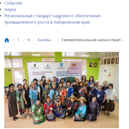
События
Наука
Региональный стандарт кадрового обеспечения
промышленного роста в Хабаровском крае
/
/
/
/
Главная
Новости
Краевые и межрегиональные мероприятия
V межрегиональная научно-практическая конференция «Сохраняя язык, приумножаем культурное наследие народов России» прошла в Краевом центре образования