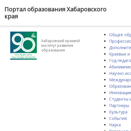
Портал образования Хабаровского
края
Общее об
Профессио
Хабаровский краевой
институт развития
Дополните
образования
Краевые и
Год педаго
Абилимпик
Научно-ис
Междунаро
Образова
Инноваци
Студенты 
Партнеры
Культура
События
Наука