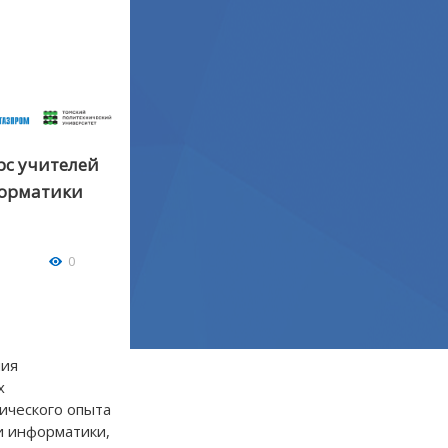
рс учителей
форматики
0
ния
х
ического опыта
и информатики,