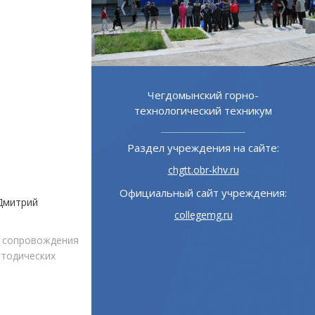
ой институт
Чегдомынский горно-
зования
технологический техникум
 на сайте:
Раздел учреждения на сайте:
u
chgtt.obr-khv.ru
учреждения:
Официальный сайт учреждения:
Дмитрий
ru
collegemg.ru
а сопровождения
тодических