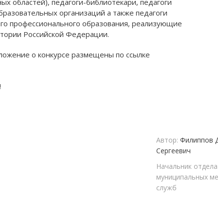
ых областей), педагоги-библиотекари, педагоги
разовательных организаций а также педагоги
го профессионального образования, реализующие
тории Российской Федерации.
ожение о конкурсе размещены по ссылке
Амурский политехнический
Хабаровский краев
техникум
развития обра
!
Раздел учреждения на сайте:
Раздел учреждения
apt.obr-khv.ru
obr-khv.r
ициальный сайт учреждения:
Официальный сайт 
Автор:
Филиппов 
ap47.ru
profobr27.
Сергеевич
Начальник отдел
муниципальных ме
служб