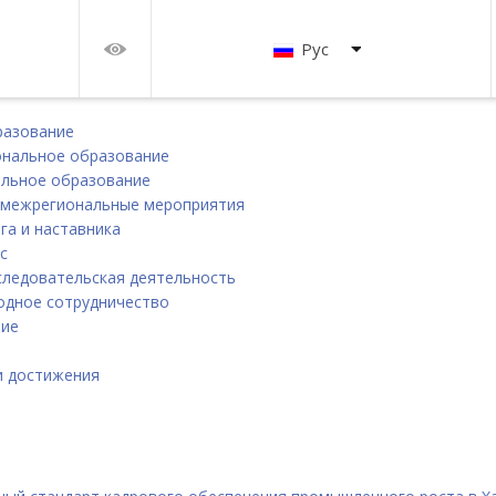
Рус
разование
нальное образование
льное образование
 межрегиональные мероприятия
га и наставника
с
следовательская деятельность
дное сотрудничество
ние
и
и достижения