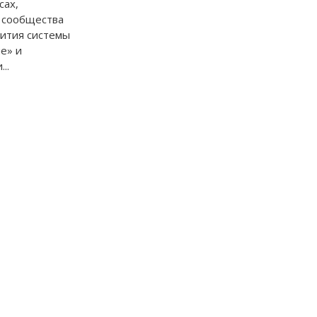
сах,
 сообщества
вития системы
е» и
..