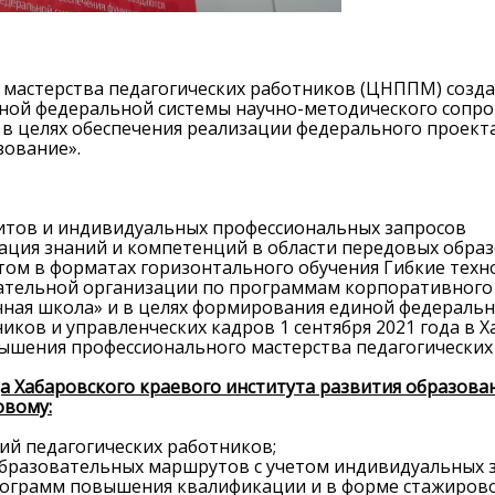
мастерства педагогических работников (ЦНППМ) созда
ной федеральной системы научно-методического сопр
 в целях обеспечения реализации федерального проект
зование».
АШИ ПРОФЕССИОНАЛЬНЫЕ
НАШИ ПРОФЕССИ
ЗОВАТЕЛЬНЫЕ ОРГАНИЗАЦИИ
ОБРАЗОВАТЕЛЬНЫЕ 
итов и индивидуальных профессиональных запросов
ация знаний и компетенций в области передовых обра
ом в форматах горизонтального обучения Гибкие техн
вательной организации по программам корпоративного 
ная школа» и в целях формирования единой федераль
ков и управленческих кадров 1 сентября 2021 года в 
ышения профессионального мастерства педагогических
а Хабаровского краевого института развития образован
овому:
ий педагогических работников;
бразовательных маршрутов с учетом индивидуальных з
рограмм повышения квалификации и в форме стажирово