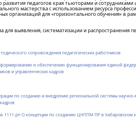
 развития педагогов края тьюторами и сотрудниками 
льного мастерства с использованием ресурса професс
Амурский политехнический
Хабаровский краев
ых организаций для «горизонтального обучения» в ра
техникум
развития обра
а для выявления, систематизации и распространения п
Раздел учреждения на сайте:
Раздел учреждения
apt.obr-khv.ru
obr-khv.r
етодического сопровождения педагогических работников
ициальный сайт учреждения:
Официальный сайт 
ap47.ru
profobr27.
 формированию и обеспечению функционирования единой феде
иков и управленческих кадров
рации по созданию и внедрению региональной системы научно
 кадров
 № 1111-рп О концепции по созданию ЦНППМ ПР в Хабаровском 