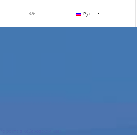
Рус
го роста в Хабаровском крае