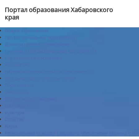
Портал образования Хабаровского
края
Общее образование
Профессиональное образование
Дополнительное образование
Краевые и межрегиональные мероприятия
Год педагога и наставника
Абилимпикс
Научно-исследовательская деятельность
Международное сотрудничество
Образование
Инновации
Студенты и достижения
Партнеры
Культура
События
Наука
Региональный стандарт кадрового обеспечения промышленно