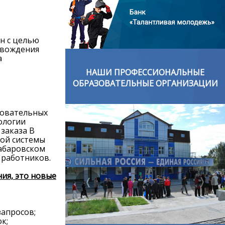
н с целью
овождения
а
ОНАЛЬНЫЕ
НАШИ ПРОФЕССИОНАЛЬНЫЕ
ОРГАНИЗАЦИИ
ОБРАЗОВАТЕЛЬНЫЕ ОРГАНИЗАЦИИ
зовательных
ологии
заказа В
ной системы
Хабаровском
 работников.
ия, это новые
апросов;
к;