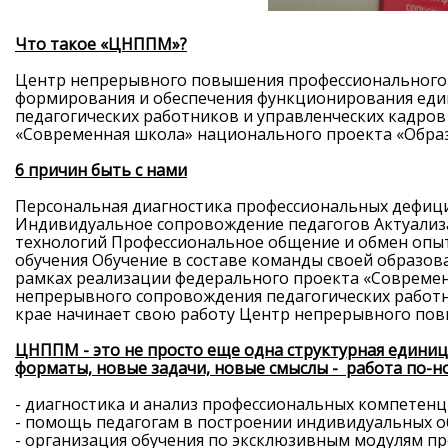
Что такое «ЦНППМ»?
Центр непрерывного повышения профессионального 
формирования и обеспечения функционирования еди
педагогических работников и управленческих кадров
«Современная школа» национального проекта «Обра
Н
ОБРА
6 причин быть с нами
Персональная диагностика профессиональных дефиц
Индивидуальное сопровождение педагогов Актуализ
технологий Профессиональное общение и обмен опыт
обучения Обучение в составе команды своей образо
рамках реализации федерального проекта «Современ
непрерывного сопровождения педагогических работни
крае начинает свою работу Центр непрерывного пов
ЦНППМ - это не просто еще одна структурная единиц
форматы, новые задачи, новые смыслы - работа по-н
- диагностика и анализ профессиональных компетенц
- помощь педагогам в построении индивидуальных о
- организация обучения по эксклюзивным модулям п