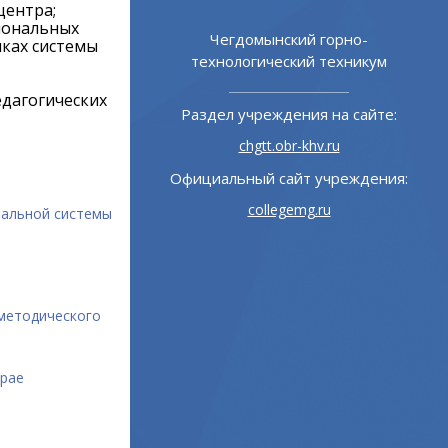
центра;
иональных
ой институт
Чегдомынский горно-
мках системы
зования
технологический техникум
едагогических
 на сайте:
Раздел учреждения на сайте:
u
chgtt.obr-khv.ru
учреждения:
Официальный сайт учреждения:
ru
collegemg.ru
ральной системы
-методического
крае