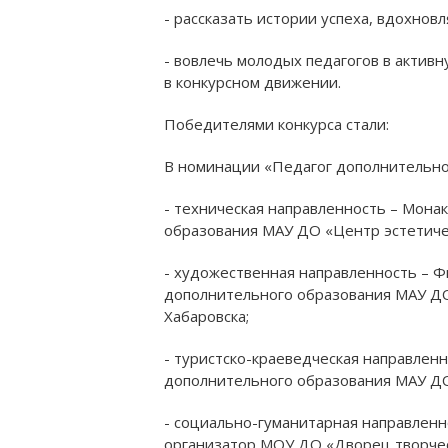
- рассказать истории успеха, вдохно
- вовлечь молодых педагогов в актив
в конкурсном движении.
Победителями конкурса стали:
Амурский политехнический
Х
техникум
В номинации «Педагог дополнительно
- техническая направленность – Мона
Раздел учреждения на сайте:
образования МАУ ДО «Центр эстетичес
apt.obr-khv.ru
- художественная направленность – Ф
Официальный сайт учреждения:
Оф
дополнительного образования МАУ ДО
ap47.ru
Хабаровска;
- туристско-краеведческая направлен
дополнительного образования МАУ ДО 
- социально-гуманитарная направленн
организатор МОУ ДО «Дворец творчес