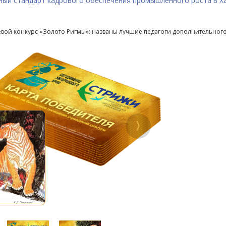
ный стандарт кадрового обеспечения промышленного роста в Х
евой конкурс «Золото Ригмы»: названы лучшие педагоги дополнительног