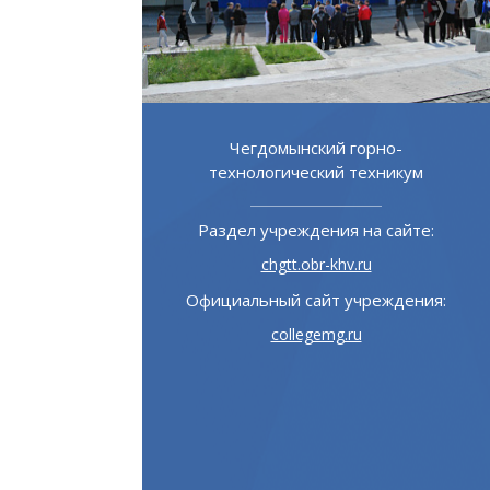
 горно-
Хабаровский дорожно-
 техникум
строительный техникум
 на сайте:
Раздел учреждения на сайте:
v.ru
hdst.obr-khv.ru
учреждения:
Официальный сайт учреждения:
ru
hdst.ru