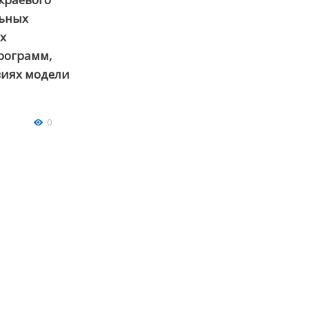
льных
х
рограмм,
виях модели
0