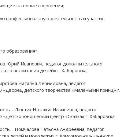
вляющие на новые свершения;
ную профессиональную деятельность и участие
абаровский краевой институт
Чегдомынский
развития образования
технологический
го образования»:
ков Юрий Иванович, педагог дополнительного
Раздел учреждения на сайте:
Раздел учреждения
кого воспитания детей» г. Хабаровска;
obr-khv.ru
chgtt.obr-kh
ирстова Наталья Леонидовна, педагог
ициальный сайт учреждения:
Официальный сайт 
 «Дворец детского творчества «Маленький принц» г.
profobr27.ru
collegemg.
ность – Люстик Наталья Ильинична, педагог
«Детско-юношеский центр «Сказка» г. Хабаровска;
ость – Помчалова Татьяна Андреевна, педагог-
тва детей и молодежи» г. Комсомольска-на-Амуре.