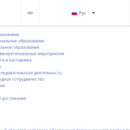
Рус
разование
нальное образование
льное образование
 межрегиональные мероприятия
га и наставника
с
следовательская деятельность
дное сотрудничество
ние
и
и достижения