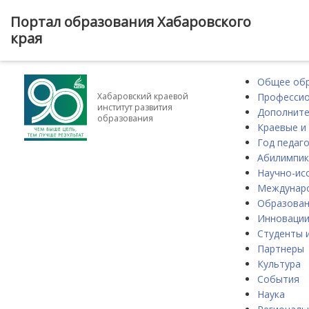
Портал образования Хабаровского
края
Общее об
Профессио
Хабаровский краевой
институт развития
Дополните
образования
Краевые и
Год педаго
Абилимпик
Научно-ис
Междунаро
Образова
Инноваци
Студенты 
Партнеры
Культура
События
Наука