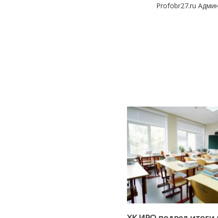
Profobr27.ru Адми
ХК ИРО подвел итоги 