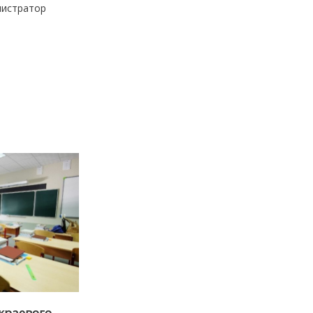
нистратор
краевого