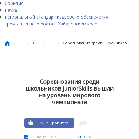
События
Наука
Региональный стандарт кадрового обеспечения
промышленного роста в Хабаровском крае
/
/
/
/
Главная
Новости
События
Соревнования среди школьников JuniorSkills вышли на уровень мирового чемпионата
Соревнования среди
школьников JuniorSkills вышли
на уровень мирового
чемпионата
Мне нравится
21 июня 2017
1586