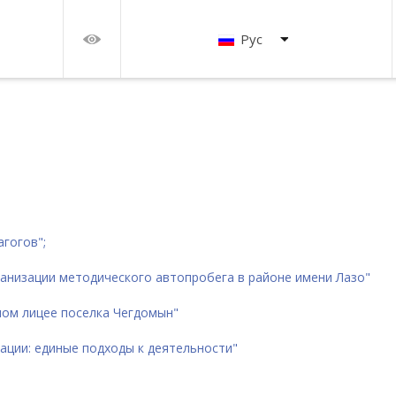
Рус
гогов";
ганизации методического автопробега в районе имени Лазо"
ном лицее поселка Чегдомын
"
ации: единые подходы к деятельности"