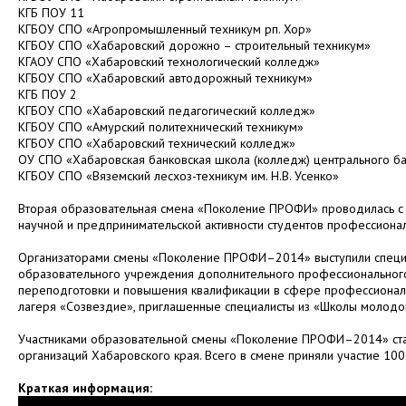
КГБ ПОУ 11
КГБОУ СПО «Агропромышленный техникум рп. Хор»
КГБОУ СПО «Хабаровский дорожно – строительный техникум»
КГАОУ СПО «Хабаровский технологический колледж»
КГБОУ СПО «Хабаровский автодорожный техникум»
КГБ ПОУ 2
КГБОУ СПО «Хабаровский педагогический колледж»
КГБОУ СПО «Амурский политехнический техникум»
КГБОУ СПО «Хабаровский технический колледж»
ОУ СПО «Хабаровская банковская школа (колледж) центрального б
КГБОУ СПО «Вяземский лесхоз-техникум им. Н.В. Усенко»
Вторая образовательная смена «Поколение ПРОФИ» проводилась с
научной и предпринимательской активности студентов профессиона
Организаторами смены «Поколение ПРОФИ–2014» выступили специа
образовательного учреждения дополнительного профессионального
переподготовки и повышения квалификации в сфере профессионал
лагеря «Созвездие», приглашенные специалисты из «Школы молодого 
Участниками образовательной смены «Поколение ПРОФИ–2014» ста
организаций Хабаровского края. Всего в смене приняли участие 100
Краткая информация: