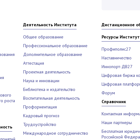
Деятельность Института
Дистанционное о
Общее образование
Ресурсы Институт
Профессиональное образование
Профиполис27
зования
Дополнительное образование
Наставничество
Аттестация
Иннопорт-ДВ27
Проектная деятельность
Цифровая биржа к
ия
Наука и инновации
Цифровая платфор
Библиотека и издательство
Форум
рового
Воспитательная деятельность
о роста
Справочник
Профориентация
Контактная информ
Кадровый прогноз
Наши партнеры
Трудоустройство
ьность
Бесплатная юридич
Международное сотрудничество
Российской Федер
приятий