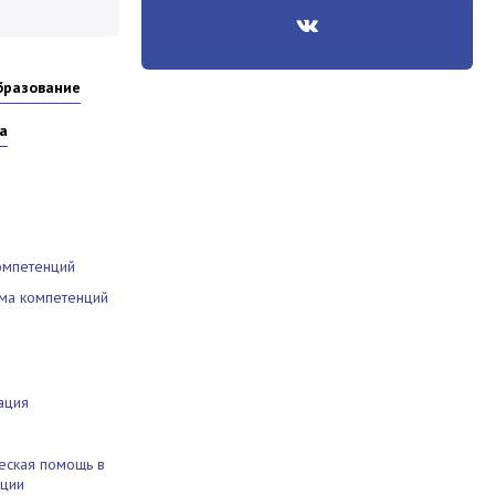
бразование
а
омпетенций
ма компетенций
ация
еская помощь в
ации