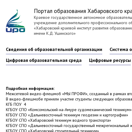
Портал образования Хабаровского кр
Краевое государственное автономное образователь
учреждение дополнительного профессионального о
«Хабаровский краевой институт развития образовани
имени К.Д. Ушинского»
Сведения об образовательной организации
Система 
Цифровая образовательная среда
Цифровые ресурсы
Подробная информация:
Межсетевой видео-флешмоб «МЫ ПРОФИ», созданный в рамках вто
В видео-флешмобе приняли участие студенты следующих образоват
КГБ ПОУ 4
КГБОУ СПО «Комсомольский-на-Амуре судомеханический техникум»
КГБОУ СПО «Дальневосточный техникум геодезии и картографии»
КГБОУ СПО «Хабаровский техникум водного транспорта»
КГБОУ СПО «Дальневосточный государственный межрегиональный и
КГБОУ СПО «Хабаровский строительный техникум»