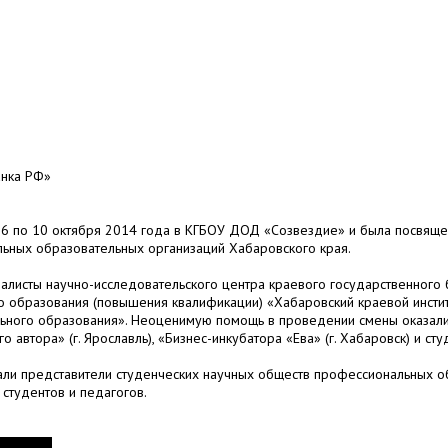
анка РФ»
 6 по 10 октября 2014 года в КГБОУ ДОД «Созвездие» и была посвя
льных образовательных организаций Хабаровского края.
листы научно-исследовательского центра краевого государственного
 образования (повышения квалификации) «Хабаровский краевой инсти
ьного образования». Неоценимую помощь в проведении смены оказали
автора» (г. Ярославль), «Бизнес-инкубатора «Ева» (г. Хабаровск) и ст
ли представители студенческих научных обществ профессиональных о
 студентов и педагогов.