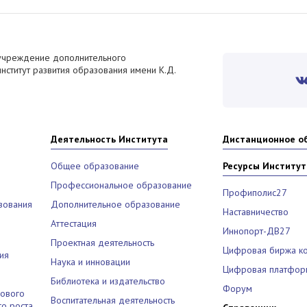
учреждение дополнительного
ститут развития образования имени К.Д.
Деятельность Института
Дистанционное о
Общее образование
Ресурсы Институт
Профессиональное образование
Профиполис27
зования
Дополнительное образование
Наставничество
Аттестация
Иннопорт-ДВ27
Проектная деятельность
Цифровая биржа к
ия
Наука и инновации
Цифровая платфор
Библиотека и издательство
Форум
рового
Воспитательная деятельность
о роста