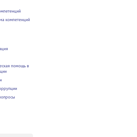
омпетенций
ма компетенций
ация
еская помощь в
ации
н
оррупции
вопросы