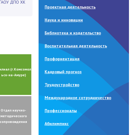
КГАОУ ДПО ХК
Проектная деятельность
Наука и инновации
Библиотека и издательство
Воспитательная деятельность
Профориентация
илиал
(г.Комсомол
Кадровый прогноз
ьск-на-Амуре)
Трудоустройство
Международное сотрудничество
Отдел научно-
Профессионалы
методического
сопровождения
Абилимпикс