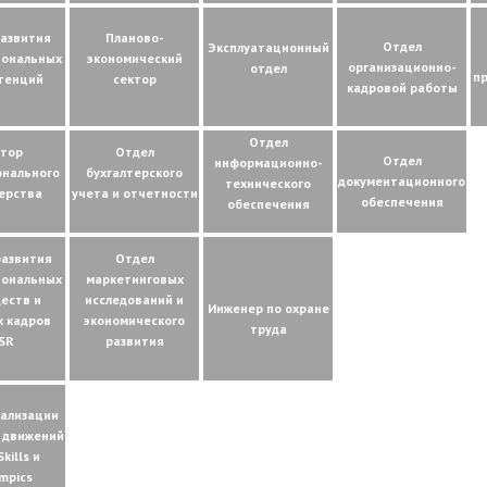
развития
Планово-
Отдел
Эксплуатационный
иональных
экономический
организационно-
отдел
п
тенций
сектор
кадровой работы
Отдел
ктор
Отдел
Отдел
информационно-
онального
бухгалтерского
документационного
технического
ерства
учета и отчетности
обеспечения
обеспечения
развития
Отдел
иональных
маркетинговых
еств и
исследований и
Инженер по охране
х кадров
экономического
труда
SR
развития
еализации
 движений
Skills и
ympics