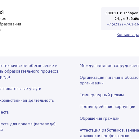
ая
680011, г. Хабаровс
ное
24, ул. Забай
бразования
+7 (4212) 47-01-16
я
Контакты р
о-техническое обеспечение и
Международное сотрудничес
ть образовательного процесса.
среда
Организация питания в образо
организации
разовательные услуги
Температурный режим
хозяйственная деятельность
Противодействие коррупции
места
Обращения граждан
места для приема (перевода)
ся
Аттестация работников, заним
должности профессорско-