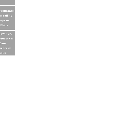
ганизации
иятий по
дартам
Skills
научных,
ческих и
бно-
ических
аний