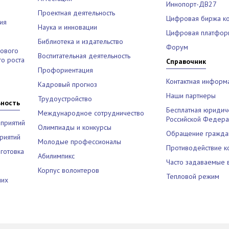
Иннопорт-ДВ27
Проектная деятельность
Цифровая биржа к
ия
Наука и инновации
Цифровая платфор
Библиотека и издательство
Форум
рового
Воспитательная деятельность
о роста
Справочник
Профориентация
Контактная информ
Кадровый прогноз
Наши партнеры
Трудоустройство
ьность
Бесплатная юридич
Международное сотрудничество
Российской Федер
приятий
Олимпиады и конкурсы
Обращение гражда
риятий
Молодые профессионалы
Противодействие к
готовка
Абилимпикс
Часто задаваемые 
Корпус волонтеров
Тепловой режим
них