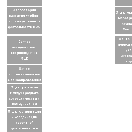
Лаборатория
Отдел ор
развития учебно-
меропр
производственной
стан
деятельности ПОО
World
Центр 
Сектор
периоди
методического
уче
сопровождения
метод
МЦК
изд
Центр
профессиональног
о самоопределения
Отдел развития
международного
сотрудничества и
коммуникаций
Отдел организации
и координации
проектной
деятельности в