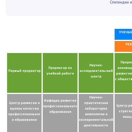
Стипендии 
УЧЕНЫ
РЕ
Проре
Научно-
Проректор по
иннова
Первый проректор
исследовательский
учебной работе
развитию
центр
с общест
Научно-
Кафедра развития
Центр развития и
практическая
Центр р
профессионального
оценки качества
лаборатория
страте
образования
профессиональног
акмеологии и
иниц
о образования
экспериментальной
деятельности