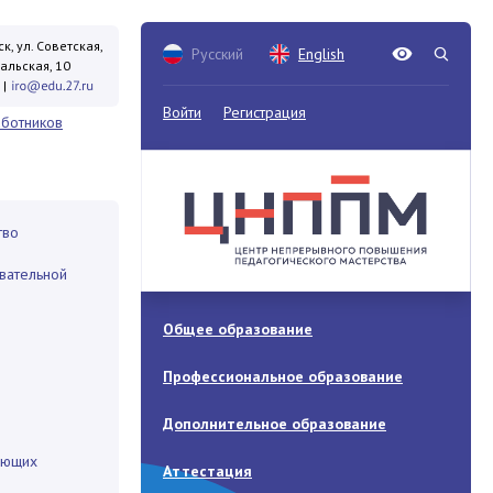
к, ул. Советская,
Русский
English
кальская, 10
|
Войти
Регистрация
аботников
тво
вательной
Общее образование
Профессиональное образование
Дополнительное образование
ающих
Аттестация