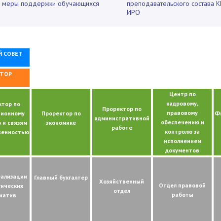
и меры поддержки обучающихся
преподавательского состава 
ИРО
Й СОВЕТ
КТОР
Центр по
кадровому,
ктор по
Проректор по
правовому
ционному
Проректор по
Ф
административной
обеспечению и
 и связям
экономике
работе
контролю за
венностью
исполнением
документов
еализации
Главный бухгалтер
Хозяйственный
Отдел правовой
гических
отдел
работы
иатив