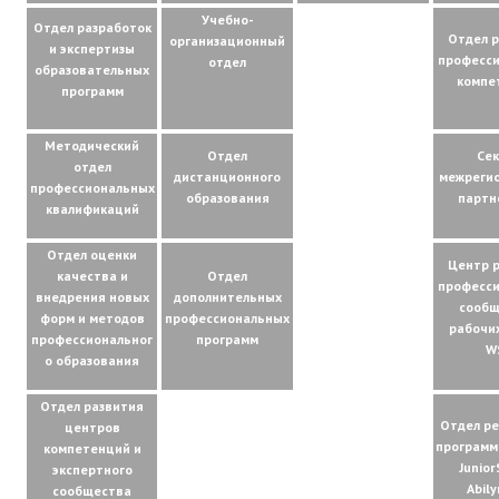
Учебно-
Отдел разработок
Отдел 
организационный
и экспертизы
професс
отдел
образовательных
компе
программ
Методический
Отдел
Се
отдел
дистанционного
межреги
профессиональных
образования
партн
квалификаций
Отдел оценки
Центр 
качества и
Отдел
професс
внедрения новых
дополнительных
сообщ
форм и методов
профессиональных
рабочи
профессиональног
программ
W
о образования
Отдел развития
Отдел р
центров
программ
компетенций и
Junior
экспертного
Abil
сообщества