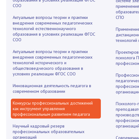
образования в условиях реализации ФГОС
системе эле
СОО
применение
образовате
Актуальные вопросы теории и практики
СПО
внедрения современных педагогических
технологий естественнонаучного
Применение
образования в условиях реализации ФГОС
дистанцион
СОО
технологий
Актуальные вопросы теории и практики
Проектиров
внедрения современных педагогических
психолога П
технологий исторического и
профессион
обществоведческого образования в
условиях реализации ФГОС СОО
Профессион
педагогиче
Инновационная деятельность педагога в
профессион
современном образовании
организаци
Конкурсы профессиональных достижений
Психолого-
как инструмент управления
преподават
профессиональным развитием педагога
производст
профессион
Научный кадровый резерв
организаци
профессиональных образовательных
организаций
Современны