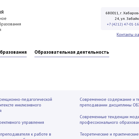
ая
680011, г. Хабаровс
ное
24, ул. Забай
бразования
+7 (4212) 47-01-16
я
Контакты р
образования
Образовательная деятельность
рекционно-педагогической
Современное содержание и т
нтексте инклюзивного
преподавании дисциплины О
я
Современные тенденции мод
ективного управления
профессионального образова
 преподавателя к работе в
Теоретические и практические