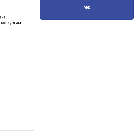
вка
к конкурсам