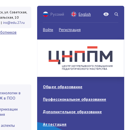
к, ул. Советская,
Русский
English
кальская, 10
|
Войти
Регистрация
аботников
Общее образование
ехнологии в
БЖ в ПОО
Профессиональное образование
ернизации
Дополнительное образование
ния
Аттестация
 аспекты