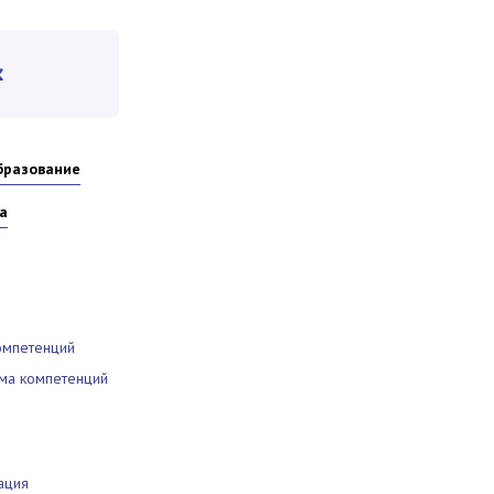
бразование
а
омпетенций
ма компетенций
ация