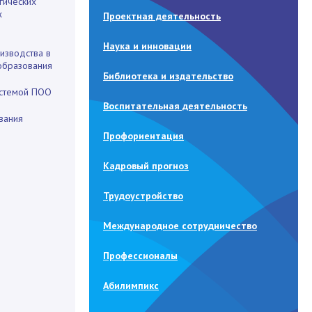
гических
х
Проектная деятельность
Наука и инновации
изводства в
образования
Библиотека и издательство
истемой ПОО
Воспитательная деятельность
вания
Профориентация
Кадровый прогноз
Трудоустройство
Международное сотрудничество
Профессионалы
Абилимпикс