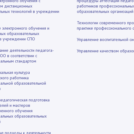
ктронного обучения с
процедуры аттестации педаго
м дистанционных
работников профессиональны
льных технологий в учреждении
образовательных организаций
Технологии современного про
 электронного обучения и
практике профессионального 
ных образовательных
 в учреждении СПО
Управление воспитательной с
ание деятельности педагога-
Управление качеством образо
ОО в соответствии с
альным стандартом
альная культура
ского работника
альной образовательной
и
педагогическая подготовка
елей и мастеров
венного обучения
альных образовательных
й
е подходы к деятельности