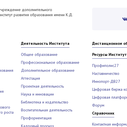
учреждение дополнительного
ститут развития образования имени К.Д.
Деятельность Института
Дистанционное о
Общее образование
Ресурсы Институт
Профессиональное образование
Профиполис27
зования
Дополнительное образование
Наставничество
Аттестация
Иннопорт-ДВ27
Проектная деятельность
Цифровая биржа к
ия
Наука и инновации
Цифровая платфор
Библиотека и издательство
Форум
рового
Воспитательная деятельность
о роста
Справочник
Профориентация
Контактная информ
Кадровый прогноз